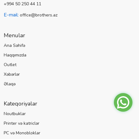
+994 50 250 44 11
E-mail:
office@brothers.az
Menular
Ana Səhifə
Haqqımızda
Outlet
Xəbərlər
Əlaqə
Kateqoriyalar
Noutbuklar
Printer və katriclər
PC və Monobloklar