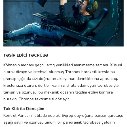
TƏSİR EDİCİ TƏCRÜBƏ
Köhnənin modası geçdi, artıq yenilikleri mənimsəmə zamanı. Xüsusi
olarak dizayn və istehsal olunmuş Thronos hareketli kreslo bu
prənsip ışığında sizi doğrudan aksiyonun dərinliklərinə aparacaq.
kreslonuza oturun, dört bir yanınızı əhatə edən oyun təcrübəsiylə
tanışın ve özünüzüi bu mekanik qozanın təqdim etdiyi konfora
buraxın. Thronos taxtınız sizi gözləyir.
Tək Klik ilə Dönüşüm
Kontrol Paneli'ni istifadə edərək, Əqrep quyruğuna bənzər quruluşu
aşağı salın və özünüzü ümumi bir panoramik təcrübəyə çatdırın.