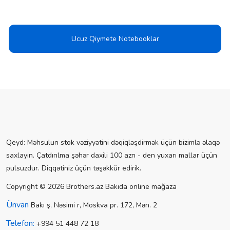
Ucuz Qiymete Notebooklar
Qeyd: Məhsulun stok vəziyyətini dəqiqləşdirmək üçün bizimlə əlaqə
saxlayın. Çatdırılma şəhər daxili 100 azn - den yuxarı mallar üçün
pulsuzdur. Diqqətiniz üçün təşəkkür edirik.
Copyright © 2026 Brothers.az Bakıda online mağaza
Ünvan
Bakı ş, Nəsimi r, Moskva pr. 172, Mən. 2
Telefon:
+994 51 448 72 18