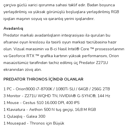
çərçivə güclü xarici qorunma sahəsi təklif edir. Bədən boyunca
yerləşdirilmiş və yüksək görünüşlü boşluqlara yerləşdirilmiş RGB
işıqları maşının soyuq və qaranlıq yerini işıqlandırır.
Avadanlıq
Predator markalı avadanlıqların inteqrasiyası ilə qurulan bu
əfsanəvi oyun kreslosu ilə təsirli oyun mərkəzi təcrübəsinə hazır
olun. Vizual mərasimin və 8-ci Nəsil Intel® Core ™ prosessorlarının
və Geoforce RTX ™ qrafika kartının yüksək performansını, Orion
masaüstümüz tərəfindən təchiz edilmiş üç Predator Z271U
ekranından zövq alın.
PREDATOR THRONOS İÇİNDƏ OLANLAR
1 PC - Orion9000 i7-8700K / 1080Ti SLI / 64GB / 256G 2TB
3 Monitor - Z271U WQHD TN, NVIDIA® G-SYNC®, 144 Hz
1 Mouse - Cestus 510 16.000 DPI, 400 IPS
1 Klaviatura - Aethon 500 N tuş geçişi, 16,8 M RGB
1 Qulaqlıq - Galea 300
1 Mousepad - Thronos için Büyük