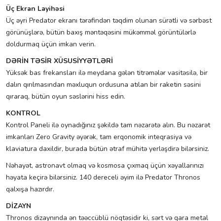
Üç Ekran Layihəsi
Üç əyri Predator ekranı tərəfindən təqdim olunan sürətli və sərbəst
görünüşlərə, bütün baxış məntəqəsini mükəmməl görüntülərlə
doldurmaq üçün imkan verin.
DƏRİN TƏSİR XÜSUSİYYƏTLƏRİ
Yüksək bas frekansları ilə meydana gələn titrəmələr vasitəsilə, bir
dalın qırılmasından məxluqun ordusuna atılan bir raketin səsini
qıraraq, bütün oyun səslərini hiss edin.
KONTROL
Kontrol Paneli ilə oynadığınız şəkildə tam nəzarətə alın. Bu nəzarət
imkanları Zero Gravity əyərək, tam erqonomik inteqrasiya və
klaviatura daxildir, burada bütün ətraf mühitə yerləşdirə bilərsiniz.
Nəhayət, astronavt olmaq və kosmosa çıxmaq üçün xəyallarınızı
həyata keçirə bilərsiniz. 140 dereceli əyim ilə Predator Thronos
qalxışa hazırdır.
DİZAYN
Thronos dizaynında ən təəccüblü nöqtəsidir ki, sərt və qara metal