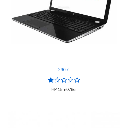
330 ₼
HP 15-n078er