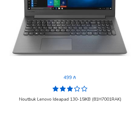
499 ₼
Noutbuk Lenovo Ideapad 130-15IKB (81H7001RAK)