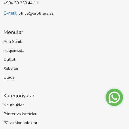
+994 50 250 44 11
E-mail:
office@brothers.az
Menular
Ana Səhifə
Haqqımızda
Outlet
Xəbərlər
Əlaqə
Kateqoriyalar
Noutbuklar
Printer və katriclər
PC və Monobloklar