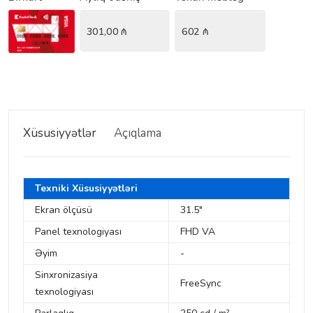
301,00
₼
602
₼
Xüsusiyyətlər
Açıqlama
Texniki Xüsusiyyətləri
Ekran ölçüsü
31.5"
Panel texnologiyası
FHD VA
Əyim
-
Sinxronizasiya
FreeSync
texnologiyası