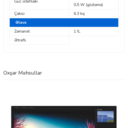
Güc istehlakı
0,5 W (gözləmə)
Çəkisi
6.3 kq
Əlavə
Zəmanət
1 İL
Ətraflı
Oxşar Məhsullar