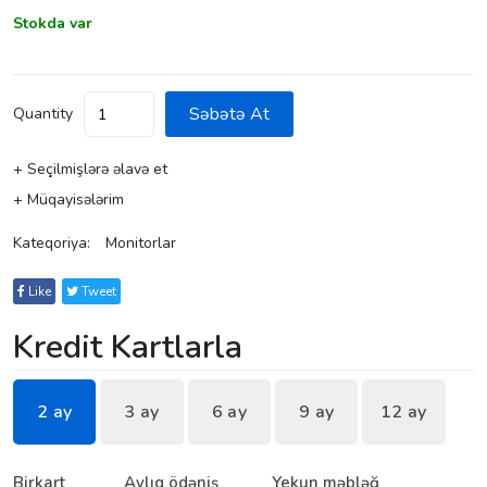
Stokda var
Səbətə At
Quantity
+ Seçilmişlərə əlavə et
+ Müqayisələrim
Kateqoriya:
Monitorlar
Like
Tweet
Kredit Kartlarla
2 ay
3 ay
6 ay
9 ay
12 ay
Birkart
Aylıq ödəniş
Yekun məbləğ