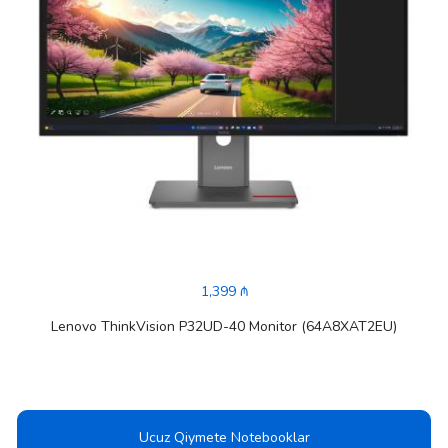
1,399 ₼
Lenovo ThinkVision P32UD-40 Monitor (64A8XAT2EU)
Ucuz Qiymete Notebooklar