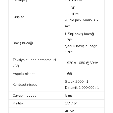
Parlaqlıq
250 cd / m²
1 - DP
1 - HDMI
Girişlər
Aucio jack Audio 3.5
mm
Üfüqi baxış bucağı:
178°
Baxış bucağı
Şaquli baxış bucağı:
178°
Tövsiyə olunan qətnamə (H
1920 x 1080 @60Hz
x V)
Aspekt nisbəti
16:9
Statik 3000 : 1
Kontrast nisbəti
Dinamik 1.000.000 : 1
Cavab müddəti
5 ms
Maililik
15° / 5°
46 W