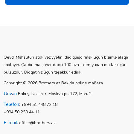
Qeyd: Məhsulun stok vəziyyətini dəqiqləşdirmək üçün bizimlə əlaqə
saxlayın. Çatdırılma şəhər daxili 100 azn - den yuxarı mallar üçün
pulsuzdur. Diqqətiniz üçün təşəkkür edirik.
Copyright © 2026 Brothers.az Bakıda online mağaza
Ünvan
Bakı ş, Nəsimi r, Moskva pr. 172, Mən. 2
Telefon:
+994 51 448 72 18
+994 50 250 44 11
E-mail:
office@brothers.az