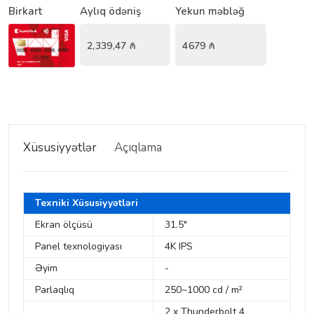
Birkart
Aylıq ödəniş
Yekun məbləğ
2,339,47
₼
4679
₼
Xüsusiyyətlər
Açıqlama
Texniki Xüsusiyyətləri
Ekran ölçüsü
31.5"
Panel texnologiyası
4K IPS
Əyim
-
Parlaqlıq
250~1000 cd / m²
2 x Thunderbolt 4