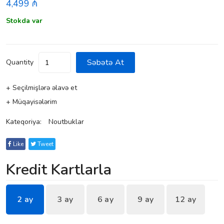
4,499 ₼
Stokda var
Səbətə At
Quantity
+ Seçilmişlərə əlavə et
+ Müqayisələrim
Kateqoriya:
Noutbuklar
Like
Tweet
Kredit Kartlarla
2 ay
3 ay
6 ay
9 ay
12 ay