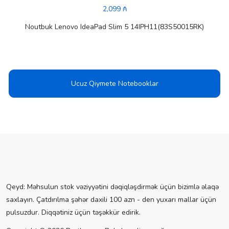
2,099 ₼
Noutbuk Lenovo IdeaPad Slim 5 14IPH11(83S50015RK)
Ucuz Qiymete Notebooklar
Qeyd: Məhsulun stok vəziyyətini dəqiqləşdirmək üçün bizimlə əlaqə
saxlayın. Çatdırılma şəhər daxili 100 azn - den yuxarı mallar üçün
pulsuzdur. Diqqətiniz üçün təşəkkür edirik.