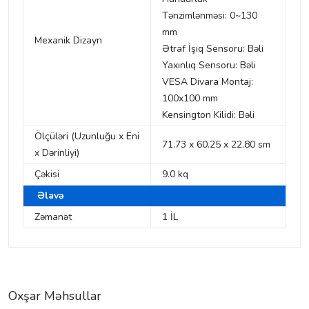
Tənzimlənməsi: 0~130
mm
Mexanik Dizayn
Ətraf İşıq Sensoru: Bəli
Yaxınlıq Sensoru: Bəli
VESA Divara Montaj:
100x100 mm
Kensington Kilidi: Bəli
Ölçüləri (Uzunluğu x Eni
71.73 x 60.25 x 22.80 sm
x Dərinliyi)
Çəkisi
9.0 kq
Əlavə
Zəmanət
1 İL
Oxşar Məhsullar