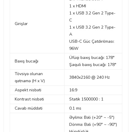
1 x HDMI
1 x USB 3.2 Gen 2 Type-
C
Girişlər
1 x USB 3.2 Gen 2 Type-
A
USB-C Güc Çatdırılması:
96W
Üfüqi baxış bucağı: 178°
Baxış bucağı
Şaquli baxış bucağı: 178°
Tövsiyə olunan
3840x2160 @ 240 Hz
qətnamə (H x V)
Aspekt nisbəti
16:9
Kontrast nisbəti
Statik 1500000 : 1
Cavab müddəti
0.1 ms
Əyilmə: Bəli (+20° ~ -5°)
Dönmə: Bəli (+90° ~ -90°)
Hündürlük