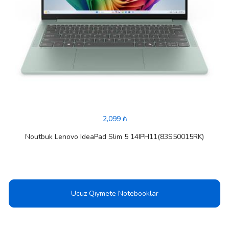
2,099 ₼
Noutbuk Lenovo IdeaPad Slim 5 14IPH11(83S50015RK)
Ucuz Qiymete Notebooklar