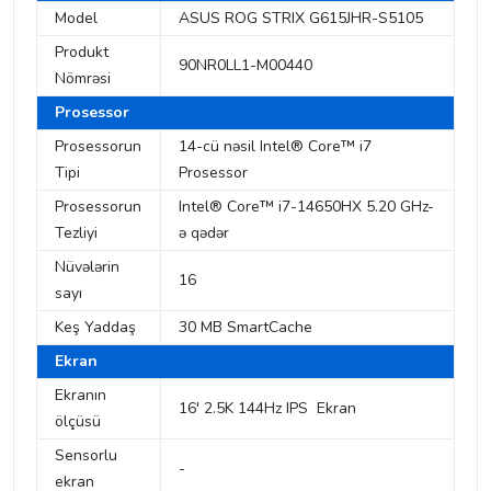
Model
ASUS ROG STRIX G615JHR-S5105
Produkt
90NR0LL1-M00440
Nömrəsi
Prosessor
Prosessorun
14-cü nəsil Intel® Core™ i7
Tipi
Prosessor
Prosessorun
Intel® Core™ i7-14650HX 5.20 GHz-
Tezliyi
ə qədər
Nüvələrin
16
sayı
Keş Yaddaş
30 MB SmartCache
Ekran
Ekranın
16' 2.5K 144Hz IPS Ekran
ölçüsü
Sensorlu
-
ekran