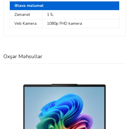
Əlavə məlumat
Zəmanət
1 İL
Veb Kamera
1080p FHD kamera
Oxşar Məhsullar