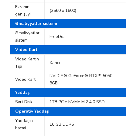
Ekranın
(2560 x 1600)
genişlıyi
Əməliyyatlar sistemi
Əməliyyatlar
FreeDos
sistemi
Video Kart
Video Kartın
Xarici
Tipi
NVIDIA® GeForce® RTX™ 5050
Video Kart
8GB
Yaddaş
Sərt Disk
1TB PCIe NVMe M.2 4.0 SSD
Operativ Yaddaş
Yaddaşın
16 GB DDR5
həcmi