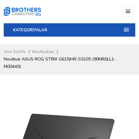
KATEQORİYALAR
Ana Səhifə
Noutbuklar
Noutbuk ASUS ROG STRIX G615JHR-S5105 (90NR0LL1-
M00440)