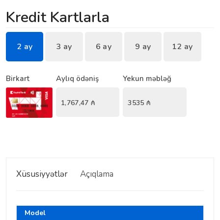
Kredit Kartlarla
2 ay
3 ay
6 ay
9 ay
12 ay
Birkart
Aylıq ödəniş
Yekun məbləğ
1,767,47
₼
3535
₼
Xüsusiyyətlər
Açıqlama
Model