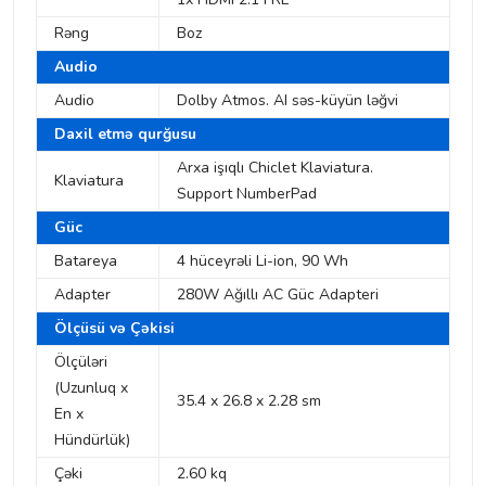
Rəng
Boz
Audio
Audio
Dolby Atmos. AI səs-küyün ləğvi
Daxil etmə qurğusu
Arxa işıqlı Chiclet Klaviatura.
Klaviatura
Support NumberPad
Güc
Batareya
4 hüceyrəli Li-ion, 90 Wh
Adapter
280W Ağıllı AC Güc Adapteri
Ölçüsü və Çəkisi
Ölçüləri
(Uzunluq x
35.4 x 26.8 x 2.28 sm
En x
Hündürlük)
Çəki
2.60 kq