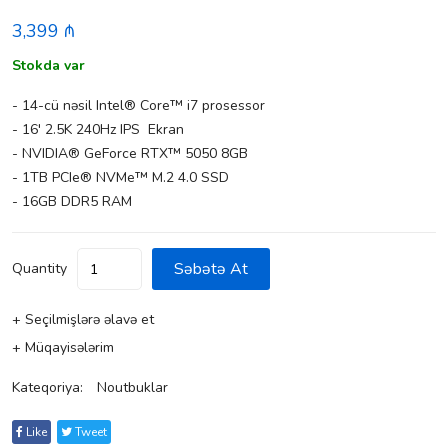
3,399 ₼
Stokda var
- 14-cü nəsil Intel® Core™ i7 prosessor
- 16' 2.5K 240Hz IPS Ekran
- NVIDIA® GeForce RTX™ 5050 8GB
- 1TB PCIe® NVMe™ M.2 4.0 SSD
- 16GB DDR5 RAM
Səbətə At
Quantity
+ Seçilmişlərə əlavə et
+ Müqayisələrim
Kateqoriya:
Noutbuklar
Like
Tweet