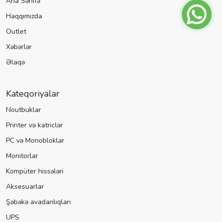
Ana Səhifə
Haqqımızda
Outlet
Xəbərlər
Əlaqə
Kateqoriyalar
Noutbuklar
Printer və katriclər
PC və Monobloklar
Monitorlar
Kompüter hissələri
Aksesuarlar
Şəbəkə avadanlıqları
UPS