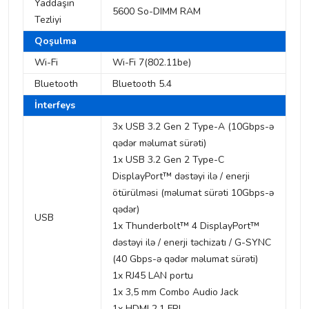
Yaddaşın
5600 So-DIMM RAM
Tezliyi
Qoşulma
Wi-Fi
Wi-Fi 7(802.11be)
Bluetooth
Bluetooth 5.4
İnterfeys
3x USB 3.2 Gen 2 Type-A (10Gbps-ə
qədər məlumat sürəti)
1x USB 3.2 Gen 2 Type-C
DisplayPort™ dəstəyi ilə / enerji
ötürülməsi (məlumat sürəti 10Gbps-ə
qədər)
USB
1x Thunderbolt™ 4 DisplayPort™
dəstəyi ilə / enerji təchizatı / G-SYNC
(40 Gbps-ə qədər məlumat sürəti)
1x RJ45 LAN portu
1x 3,5 mm Combo Audio Jack
1x HDMI 2.1 FRL