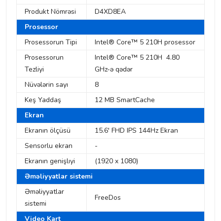
Produkt Nömrəsi
D4XD8EA
Prosessor
Prosessorun Tipi
Intel® Core™ 5 210H prosessor
Prosessorun
Intel® Core™ 5 210H 4.80
Tezliyi
GHz-ə qədər
Nüvələrin sayı
8
Keş Yaddaş
12 MB SmartCache
Ekran
Ekranın ölçüsü
15.6' FHD IPS 144Hz Ekran
Sensorlu ekran
-
Ekranın genişlıyi
(1920 x 1080)
Əməliyyatlar sistemi
Əməliyyatlar
FreeDos
sistemi
Video Kart