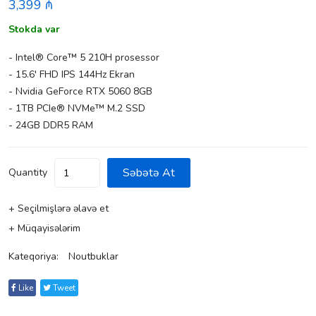
3,399 ₼
Stokda var
- Intel® Core™ 5 210H prosessor
- 15.6' FHD IPS 144Hz Ekran
- Nvidia GeForce RTX 5060 8GB
- 1TB PCIe® NVMe™ M.2 SSD
- 24GB DDR5 RAM
Səbətə At
Quantity
+ Seçilmişlərə əlavə et
+ Müqayisələrim
Kateqoriya:
Noutbuklar
Like
Tweet