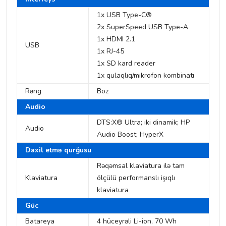
1x USB Type-C®
2x SuperSpeed USB Type-A
1x HDMI 2.1
USB
1x RJ-45
1x SD kard reader
1x qulaqlıq/mikrofon kombinatı
Rəng
Boz
Audio
DTS:X® Ultra; iki dinamik; HP
Audio
Audio Boost; HyperX
Daxil etmə qurğusu
Rəqəmsal klaviatura ilə tam
Klaviatura
ölçülü performanslı işıqlı
klaviatura
Güc
Batareya
4 hüceyrəli Li-ion, 70 Wh