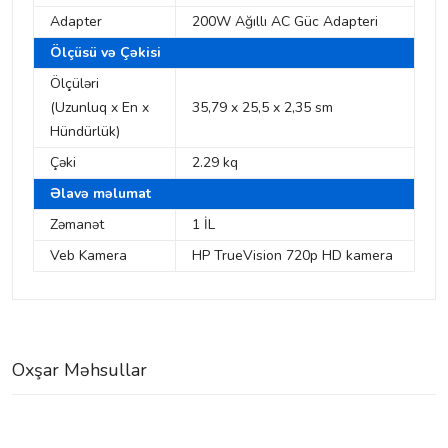
Adapter
200W Ağıllı AC Güc Adapteri
Ölçüsü və Çəkisi
Ölçüləri
(Uzunluq x En x
35,79 x 25,5 x 2,35 sm
Hündürlük)
Çəki
2.29 kq
Əlavə məlumat
Zəmanət
1 İL
Veb Kamera
HP TrueVision 720p HD kamera
Oxşar Məhsullar