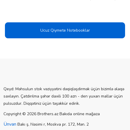
Ucuz Qiymete Notebooklar
Qeyd: Məhsulun stok vəziyyətini dəqiqləşdirmək üçün bizimlə əlaqə
saxlayın. Çatdırılma şəhər daxili 100 azn - den yuxarı mallar üçün
pulsuzdur. Diqqətiniz üçün təşəkkür edirik.
Copyright © 2026 Brothers.az Bakıda online mağaza
Ünvan
Bakı ş, Nəsimi r, Moskva pr. 172, Mən. 2