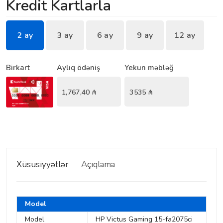
Kredit Kartlarla
2 ay
3 ay
6 ay
9 ay
12 ay
Birkart
Aylıq ödəniş
Yekun məbləğ
1,767,40
₼
3535
₼
Xüsusiyyətlər
Açıqlama
Model
Model
HP Victus Gaming 15-fa2075ci