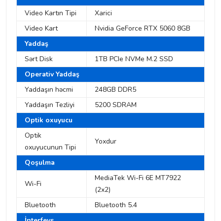
Video Kartın Tipi
Xarici
Video Kart
Nvidia GeForce RTX 5060 8GB
Yaddaş
Sərt Disk
1TB PCIe NVMe M.2 SSD
Operativ Yaddaş
Yaddaşın həcmi
248GB DDR5
Yaddaşın Tezliyi
5200 SDRAM
Optik oxuyucu
Optik
Yoxdur
oxuyucunun Tipi
Qoşulma
MediaTek Wi-Fi 6E MT7922
Wi-Fi
(2x2)
Bluetooth
Bluetooth 5.4
İnterfeys