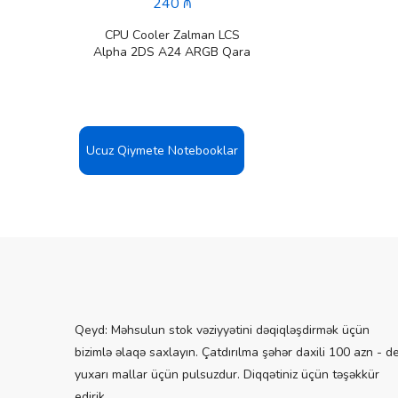
240 ₼
620 M.2
CPU Cooler Zalman LCS
Alpha 2DS A24 ARGB Qara
Ucuz Qiymete Notebooklar
Qeyd: Məhsulun stok vəziyyətini dəqiqləşdirmək üçün
bizimlə əlaqə saxlayın. Çatdırılma şəhər daxili 100 azn - d
yuxarı mallar üçün pulsuzdur. Diqqətiniz üçün təşəkkür
edirik.