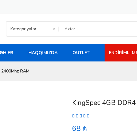
Kateqoriyalar
ƏHIFƏ
HAQQIMIZDA
OUTLET
ENDIRIMLI 
4 2400Mhz RAM
KingSpec 4GB DDR
68 ₼