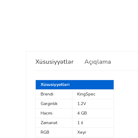
Xüsusiyyətlər
Açıqlama
Xüsusiyyətləri
Brendi
KingSpec
Gərginlik
1.2V
Həcmi
4 GB
Zəmanət
1 il
RGB
Xeyr