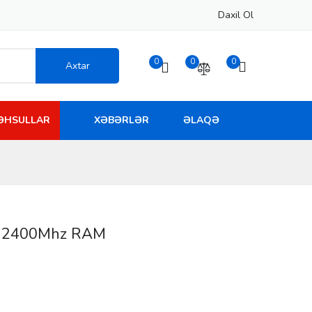
Daxil Ol
0
0
0
Axtar
MƏHSULLAR
XƏBƏRLƏR
ƏLAQƏ
4 2400Mhz RAM