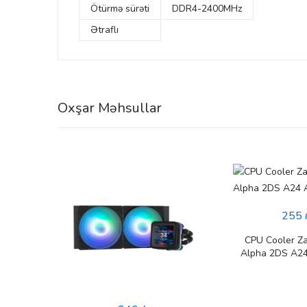
Ötürmə sürəti
DDR4-2400MHz
Ətraflı
Oxşar Məhsullar
255 
CPU Cooler Z
Alpha 2DS A2