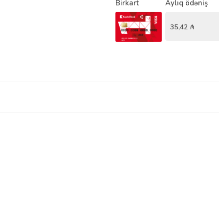
Birkart
Aylıq ödəniş
35,42
₼