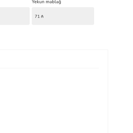
Yekun məbləğ
71
₼