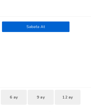
Səbətə At
6 ay
9 ay
12 ay