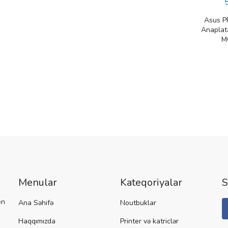
Asus P
Anaplat
M
Menular
Kateqoriyalar
S
en
Ana Səhifə
Noutbuklar
Haqqımızda
Printer və katriclər