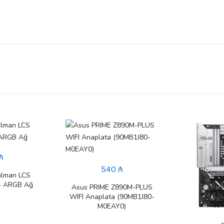
₼
540 ₼
alman LCS
4 ARGB Ağ
Asus PRIME Z890M-PLUS
WIFI Anaplata (90MB1J80-
M0EAY0)