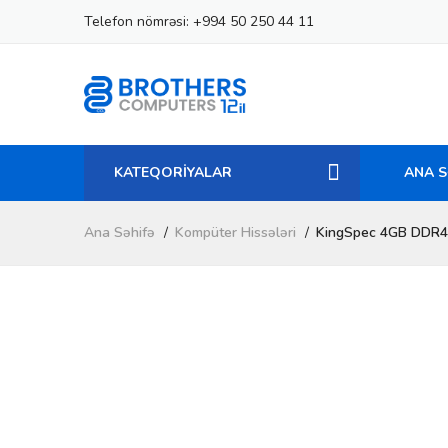
Telefon nömrəsi:
+994 50 250 44 11
KATEQORİYALAR
ANA S
Ana Səhifə
Kompüter Hissələri
KingSpec 4GB DDR