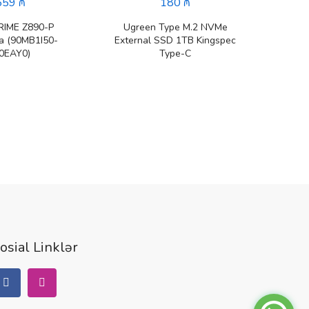
559 ₼
180 ₼
RIME Z890-P
Ugreen Type M.2 NVMe
Exter
a (90MB1I50-
External SSD 1TB Kingspec
Expans
0EAY0)
Type-C
osial Linklər