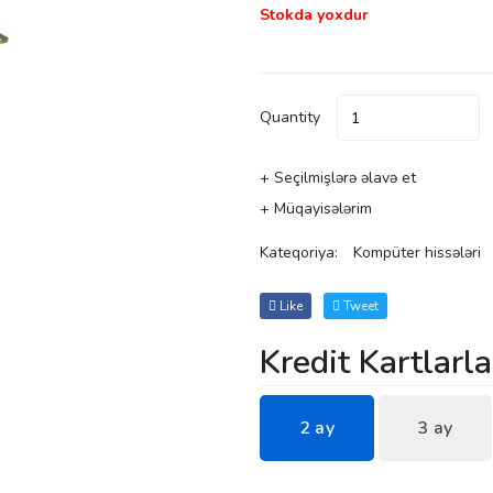
Stokda yoxdur
Quantity
+ Seçilmişlərə əlavə et
+ Müqayisələrim
Kateqoriya:
Kompüter hissələri
Like
Tweet
Kredit Kartlarla
2 ay
3 ay