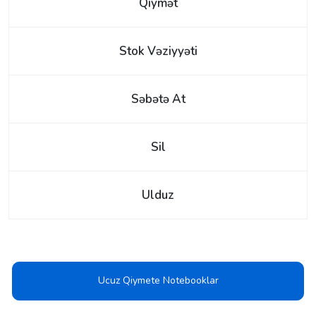
Qiymət
Stok Vəziyyəti
Səbətə At
Sil
Ulduz
Ucuz Qiymete Notebooklar