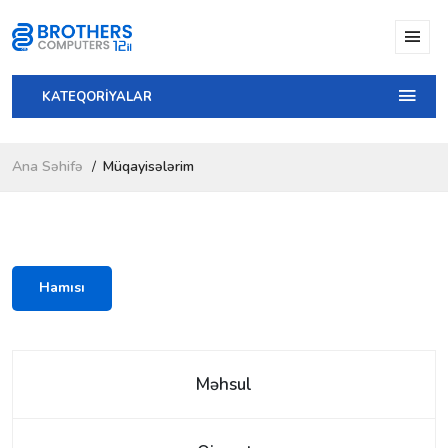
KATEQORİYALAR
Ana Səhifə
Müqayisələrim
Hamısı
Məhsul