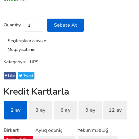
Səbətə At
Quantity
+ Seçilmişlərə əlavə et
+ Müqayisələrim
Kateqoriya:
UPS
Like
Tweet
Kredit Kartlarla
2 ay
3 ay
6 ay
9 ay
12 ay
Birkart
Aylıq ödəniş
Yekun məbləğ