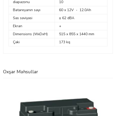
diapazonu
10
Batareyanın sayı
60 x 12V - 12.0Ah
Səs səviyəsi
≤ 62 dBA
Ekran
+
Dimensions (WxDxH)
515 x 855 x 1440 mm
Çəki
173 kq
Oxşar Məhsullar