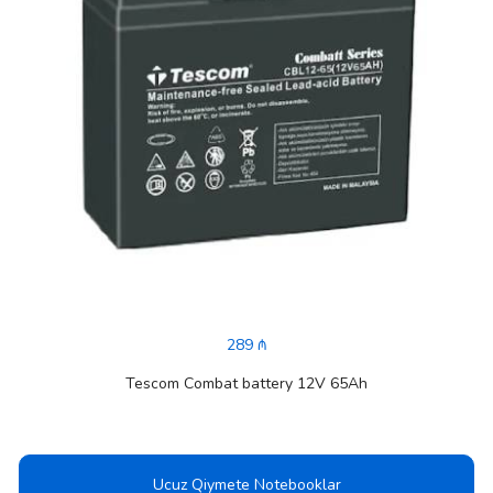
289 ₼
Tescom Combat battery 12V 65Ah
Ucuz Qiymete Notebooklar