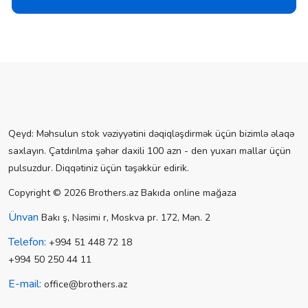
Qeyd: Məhsulun stok vəziyyətini dəqiqləşdirmək üçün bizimlə əlaqə
saxlayın. Çatdırılma şəhər daxili 100 azn - den yuxarı mallar üçün
pulsuzdur. Diqqətiniz üçün təşəkkür edirik.
Copyright © 2026 Brothers.az Bakıda online mağaza
Ünvan
Bakı ş, Nəsimi r, Moskva pr. 172, Mən. 2
Telefon:
+994 51 448 72 18
+994 50 250 44 11
E-mail:
office@brothers.az