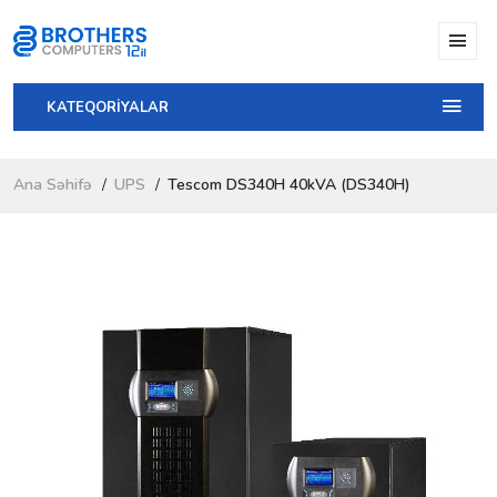
KATEQORİYALAR
Ana Səhifə
UPS
Tescom DS340H 40kVA (DS340H)