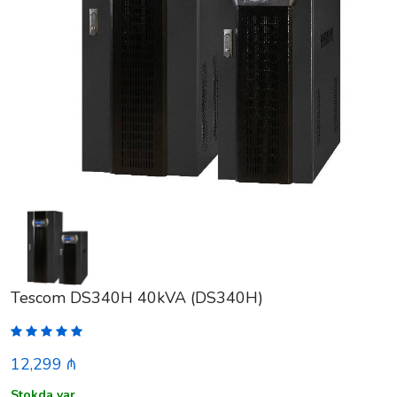
Tescom DS340H 40kVA (DS340H)
12,299 ₼
Stokda var