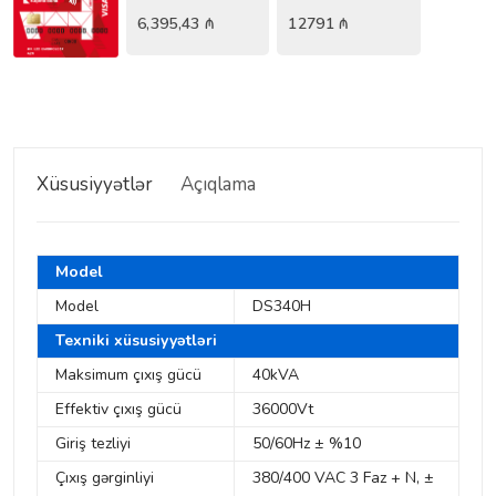
6,395,43
₼
12791
₼
Xüsusiyyətlər
Açıqlama
Model
Model
DS340H
Texniki xüsusiyyətləri
Maksimum çıxış gücü
40kVA
Effektiv çıxış gücü
36000Vt
Giriş tezliyi
50/60Hz ± %10
Çıxış gərginliyi
380/400 VAC 3 Faz + N, ±